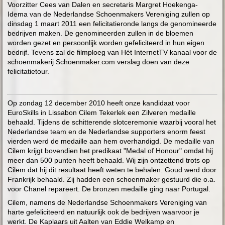
Voorzitter Cees van Dalen en secretaris Margret Hoekenga-
Idema van de Nederlandse Schoenmakers Vereniging zullen op
dinsdag 1 maart 2011 een felicitatieronde langs de genomineerde
bedrijven maken. De genomineerden zullen in de bloemen
worden gezet en persoonlijk worden gefeliciteerd in hun eigen
bedrijf. Tevens zal de filmploeg van Hét InternetTV kanaal voor de
schoenmakerij Schoenmaker.com verslag doen van deze
felicitatietour.
Op zondag 12 december 2010 heeft onze kandidaat voor
EuroSkills in Lissabon Cilem Tekerlek een Zilveren medaille
behaald. Tijdens de schitterende slotceremonie waarbij vooral het
Nederlandse team en de Nederlandse supporters enorm feest
vierden werd de medaille aan hem overhandigd. De medaille van
Cilem krijgt bovendien het predikaat "Medal of Honour" omdat hij
meer dan 500 punten heeft behaald. Wij zijn ontzettend trots op
Cilem dat hij dit resultaat heeft weten te behalen. Goud werd door
Frankrijk behaald. Zij hadden een schoenmaker gestuurd die o.a.
voor Chanel repareert. De bronzen medaille ging naar Portugal.
Cilem, namens de Nederlandse Schoenmakers Vereniging van
harte gefeliciteerd en natuurlijk ook de bedrijven waarvoor je
werkt. De Kaplaars uit Aalten van Eddie Welkamp en