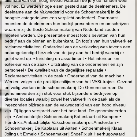
allemaal van een hoog niveau waaraan de jury de handen weer
vol had. Er werden hoge eisen gesteld aan de deelnemers. De
deelname aan de Vakwedstrijd voor de Schoenmakerij in de
hoogste categorie was een verplicht onderdeel. Daarnaast
moesten de deelnemers hun bedrijf presenteren en omschrijven
waarom zij de Beste Schoenmakerij van Nederland zouden
moeten worden. De presentatie moest foto's bevatten van hun
bedrijf aan de binnen en buitenkant. En foto's van hun vakwerk en
reclameactiviteiten. Onderdeel van de verkiezing was tevens een
onaangekondigd bezoek van de jury aan het bedrijf waarbij er
gelet werd op: • Inrichting en assortiment • Het interieur- en
exterieur van de zaak • Uitstraling van de ondernemer en zijn
personeel • De kwaliteit van de dagelijkse reparatie •
Reclameactiviteiten in de zaak • Onderhoud van de machine •
Werken volgens de praktijkrichtlijnen van het VASt-traject. Gezond
en veilig werken in de schoenmakerij. De Genomineerden De
genomineerden zijn stuk voor stuk bijzondere bedrijven op
diverse locaties waarbij zowel het vakwerk in de zaak als de
ingezonden bijdrage aan de vakwedstrijd van een hoog niveau
zijn. Zij liggen verspreid over het hele land. De genomineerden
zijn: • Ambachtelijke Schoenmakerij Kattestaart uit Kampen •
Hendrik's Ambachtelijke Vakschoenmakerij uit Amsterdam •
Schoenmakerij De Kaplaars uit Aalten • Schoenmakerij Klaas
Joling uit Ermelo • Schoenmakerij ShoeFix uit Heerhugowaard