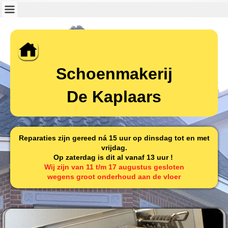
Schoenmakerij
De Kaplaars
Reparaties zijn gereed ná 15 uur op dinsdag tot en met
vrijdag.
Op zaterdag is dit al vanaf 13 uur !
Wij zijn van 11 t/m 17 augustus gesloten
wegens groot onderhoud aan de vloer